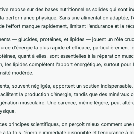
rtive repose sur des bases nutritionnelles solides qui sont i
la performance physique. Sans une alimentation adaptée, l’
de l’effort manque rapidement, limitant l’endurance et la réc
nts — glucides, protéines, et lipides — jouent un rôle cruc
ource d’énergie la plus rapide et efficace, particulièrement l
otéines, quant à elles, sont essentielles à la réparation muscu
n, les lipides complètent l’apport énergétique, surtout pour l
ensité modérée.
ents, souvent négligés, apportent un soutien indispensable
facilitent la production d’énergie, tandis que des minéraux 
ygénation musculaire. Une carence, même légère, peut altére
ysique.
es principes scientifiques, on perçoit mieux comment une n
 à la fois l’énergie immédiate disponible et l’endurance à l