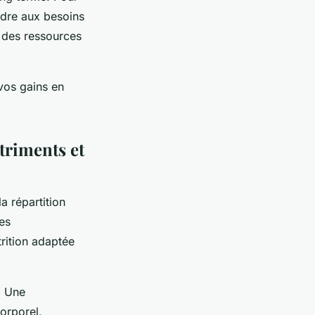
ndre aux besoins
n des ressources
vos gains en
triments et
a répartition
es
trition adaptée
. Une
orporel,