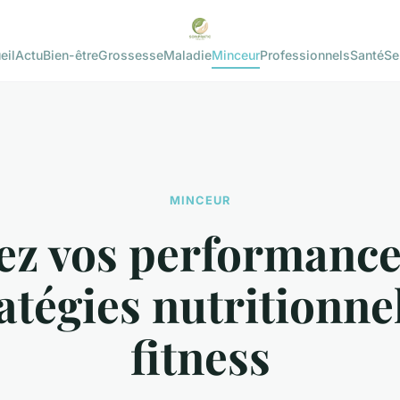
eil
Actu
Bien-être
Grossesse
Maladie
Minceur
Professionnels
Santé
Se
MINCEUR
ez vos performances
atégies nutritionne
fitness