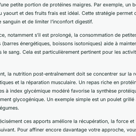
ne petite portion de protéines maigres. Par exemple, un b
yaourt et des fruits frais est idéal. Cette stratégie permet d
sanguin et de limiter l’inconfort digestif.
ce, notamment s’il est prolongé, la consommation de petite
 (barres énergétiques, boissons isotoniques) aide à mainten
le sang. Cela est particulièrement pertinent pour les activi
t, la nutrition post-entraînement doit se concentrer sur la 
tiques et la réparation musculaire. Un repas riche en proté
es à index glycémique modéré favorise la synthèse protéiqu
ment glycogénique. Un exemple simple est un poulet grillé 
légumes.
cisément ces apports améliore la récupération, la force et 
 suivant. Pour affiner encore davantage votre approche, vo