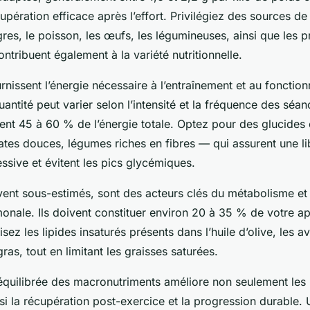
upération efficace après l’effort. Privilégiez des sources d
res, le poisson, les œufs, les légumineuses, ainsi que les p
ontribuent également à la variété nutritionnelle.
rnissent l’énergie nécessaire à l’entraînement et au fonctio
uantité peut varier selon l’intensité et la fréquence des séa
ent 45 à 60 % de l’énergie totale. Optez pour des glucide
ates douces, légumes riches en fibres — qui assurent une li
ssive et évitent les pics glycémiques.
vent sous-estimés, sont des acteurs clés du métabolisme et 
onale. Ils doivent constituer environ 20 à 35 % de votre ap
isez les lipides insaturés présents dans l’huile d’olive, les a
ras, tout en limitant les graisses saturées.
 équilibrée des macronutriments améliore non seulement le
ssi la récupération post-exercice et la progression durable. 