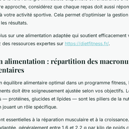
re approche, considérez que chaque repas doit aussi répo
 à votre activité sportive. Cela permet d’optimiser la gestio
les résultats.
lus sur une alimentation adaptée qui soutient efficacement 
ez des ressources expertes sur
https://dietfitness.fr/
.
n alimentation : répartition des macronu
entaires
n équilibre alimentaire optimal dans un programme fitness, l
ents doit être soigneusement ajustée selon vos objectifs. L
— protéines, glucides et lipides — sont les piliers de la nu
 jouant un rôle spécifique.
nt essentielles à la réparation musculaire et à la croissance
aptée, généralement entre 1,6 et 2,2 g par kilo de poids c