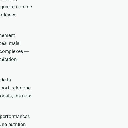
e qualité comme
rotéines
nnement
nces, mais
s complexes —
bération
de la
port calorique
vocats, les noix
s performances
Une nutrition