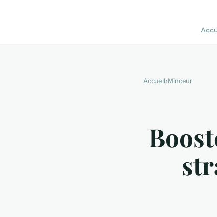
Accu
Accueil
›
Minceur
Boost
str