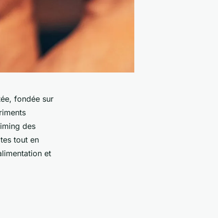
tée, fondée sur
triments
timing des
tes tout en
limentation et