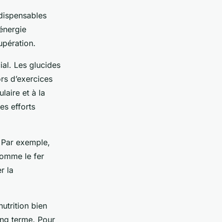
ndispensables
énergie
upération.
ial. Les glucides
ors d’exercices
laire et à la
es efforts
. Par exemple,
comme le fer
r la
utrition bien
ong terme. Pour