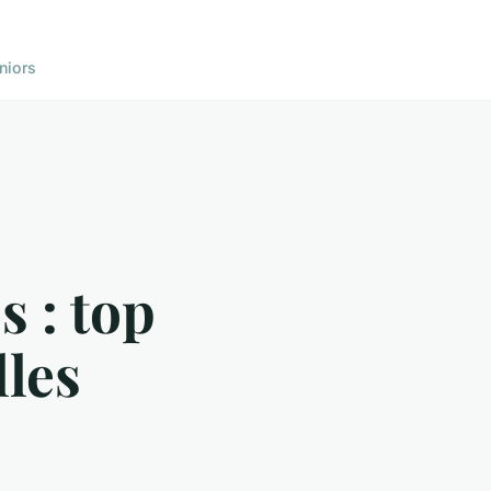
niors
 : top
lles