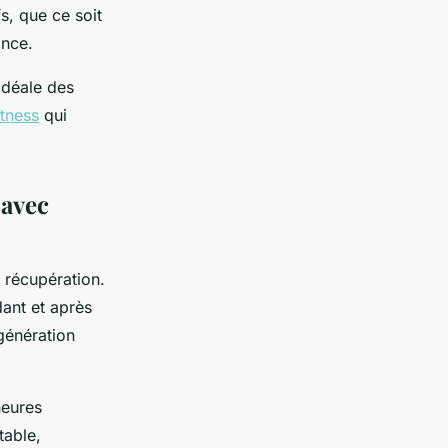
s, que ce soit
ance.
idéale des
itness
qui
 avec
a récupération.
ant et après
égénération
heures
table,