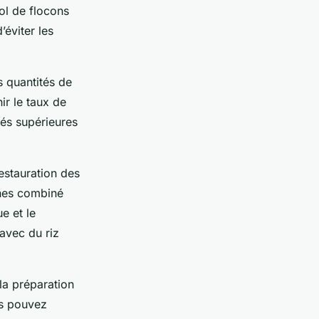
ol de flocons
’éviter les
s quantités de
ir le taux de
tés supérieures
restauration des
ines combiné
e et le
avec du riz
la préparation
us pouvez