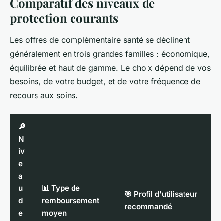
Comparatif des niveaux de
protection courants
Les offres de complémentaire santé se déclinent
généralement en trois grandes familles : économique,
équilibrée et haut de gamme. Le choix dépend de vos
besoins, de votre budget, et de votre fréquence de
recours aux soins.
🔎
N
iv
e
a
u
📊 Type de
🎯 Profil d'utilisateur
d
remboursement
recommandé
e
moyen