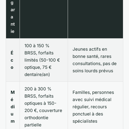
g
ar
a
nt
ie
100 à 150 %
Jeunes actifs en
É
BRSS, forfaits
bonne santé, rares
c
limités (50-100 €
consultations, pas de
o
optique, 75 €
soins lourds prévus
dentaire/an)
200 à 300 %
M
Familles, personnes
BRSS, forfaits
é
avec suivi médical
optiques à 150-
di
régulier, recours
200 €, couverture
u
ponctuel à des
orthodontie
m
spécialistes
partielle